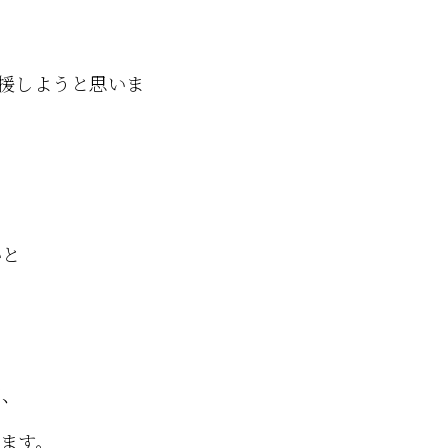
援しようと思いま
いと
て、
ます。